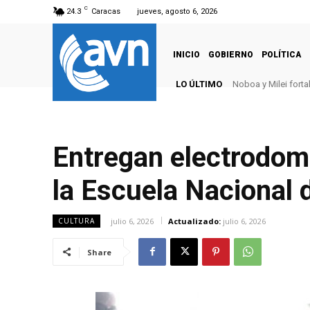
C
24.3
Caracas
jueves, agosto 6, 2026
INICIO
GOBIERNO
POLÍTICA
LO ÚLTIMO
Noboa y Milei forta
Venezuela y Chi
Entregan electrodom
la Escuela Nacional 
julio 6, 2026
Actualizado:
julio 6, 2026
CULTURA
Share