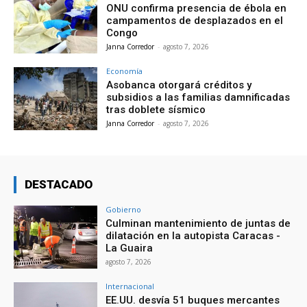
ONU confirma presencia de ébola en
campamentos de desplazados en el
Congo
Janna Corredor
-
agosto 7, 2026
Economía
Asobanca otorgará créditos y
subsidios a las familias damnificadas
tras doblete sísmico
Janna Corredor
-
agosto 7, 2026
DESTACADO
Gobierno
Culminan mantenimiento de juntas de
dilatación en la autopista Caracas -
La Guaira
agosto 7, 2026
Internacional
EE.UU. desvía 51 buques mercantes