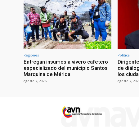
Regiones
Política
Entregan insumos a vivero cafetero
Dirigente
especializado del municipio Santos
de diálo
Marquina de Mérida
los ciud
agosto 7, 2026
agosto 7, 202