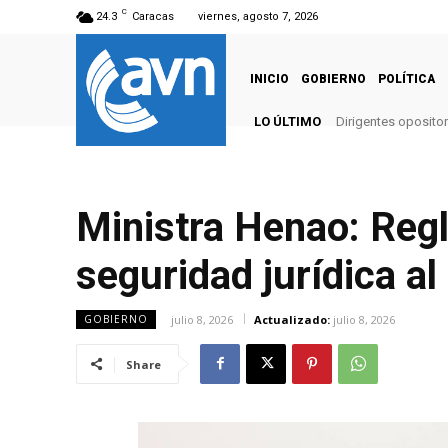
C
24.3
Caracas
viernes, agosto 7, 2026
INICIO
GOBIERNO
POLÍTICA
LO ÚLTIMO
Dirigentes opositor
Ministra Henao: Reg
seguridad jurídica al
julio 8, 2026
Actualizado:
julio 8, 2026
GOBIERNO
Share