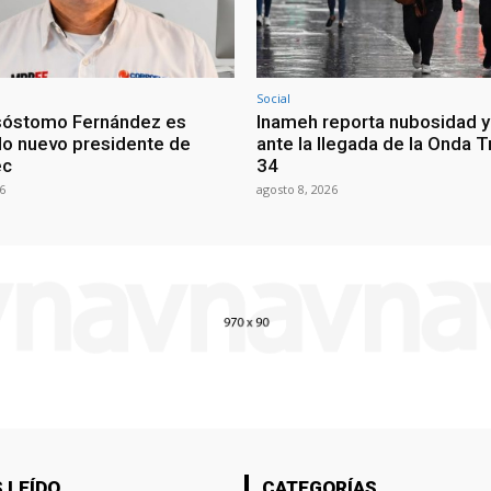
Social
sóstomo Fernández es
Inameh reporta nubosidad y 
o nuevo presidente de
ante la llegada de la Onda T
ec
34
6
agosto 8, 2026
 LEÍDO
CATEGORÍAS