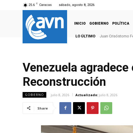
C
25.6
Caracas
sábado, agosto 8, 2026
INICIO
GOBIERNO
POLÍTICA
LO ÚLTIMO
Juan Crisóstomo F
Venezuela agradece 
Reconstrucción
julio 8, 2026
Actualizado:
julio 8, 2026
GOBIERNO
Share