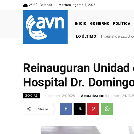
C
28.2
Caracas
viernes, agosto 7, 2026
INICIO
GOBIERNO
POLÍTICA
LO ÚLTIMO
Tribunal de EEUU c
Reinauguran Unidad d
Hospital Dr. Domingo
diciembre 24, 2025
Actualizado:
diciembre 24, 202
SOCIAL
Share